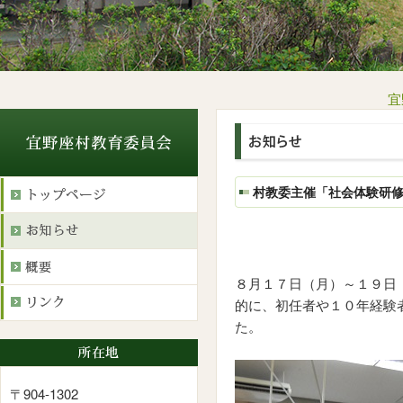
宜
村教委主催「社会体験研
８月１７日（月）～１９日
的に、初任者や１０年経験
た。
〒904-1302