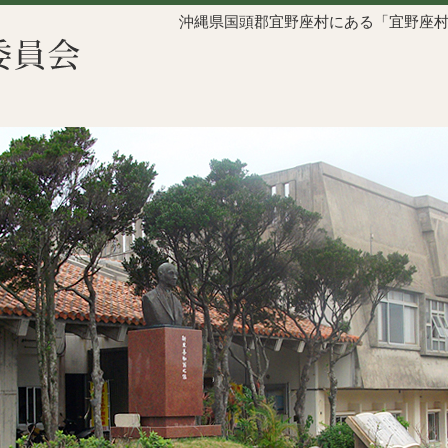
沖縄県国頭郡宜野座村にある「宜野座