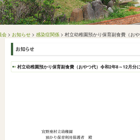
員会
>
お知らせ
>
感染症関係
>
村立幼稚園預かり保育副食費（おやつ
村立幼稚園預かり保育副食費（おやつ代）令和2年8～12月分