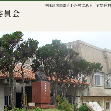
沖縄県国頭郡宜野座村にある「宜野座