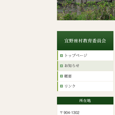
〒904-1302